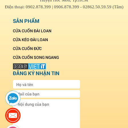
Huyện Hóc Môn, Tp.HCM
Điện thoại: 0902.878.399 | 0906.878.399 - 02862.50.59.59 (Tâm)
SẢN PHẨM
CỬA CUỐN ĐÀI LOAN
CỬA KÉO ĐÀI LOAN
CỬA CUỐN ĐỨC
CỬA CUỐN SONG NGANG
ĐĂNG KÝ NHẬN TIN