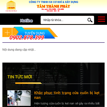
MENU
Hotline
TUYỂN DỤNG
0902.878.399
Nội dung đang cập nhật...
Nên lựa chọn cửa cuốn hay cửa kéo
cho công trình
Bạn đang có một căn nhà mới xây xong và cần lắp
đặt hệ thống cửa cho ngôi nhà...
TIN TỨC MỚI
Khắc phuc tình trạng cửa cuốn bị kẹt
nan
Hiện tượng cửa cuốn bị kẹt nan sẽ gây ra nhiều bất
lợi cho việc sử dụng cửa...