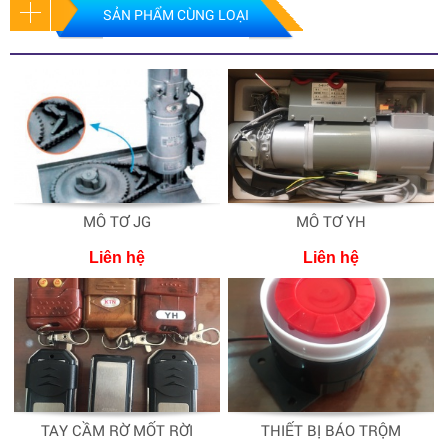
SẢN PHẨM CÙNG LOẠI
MÔ TƠ JG
MÔ TƠ YH
Liên hệ
Liên hệ
TAY CẦM RỜ MỐT RỜI
THIẾT BỊ BÁO TRỘM