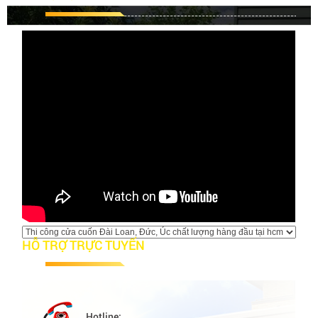
Khắc phuc tình trạng cửa cuốn bị kẹt
nan
Hiện tượng cửa cuốn bị kẹt nan sẽ gây ra nhiều bất
lợi cho việc sử dụng cửa...
HỖ TRỢ TRỰC TUYẾN
Hotline: