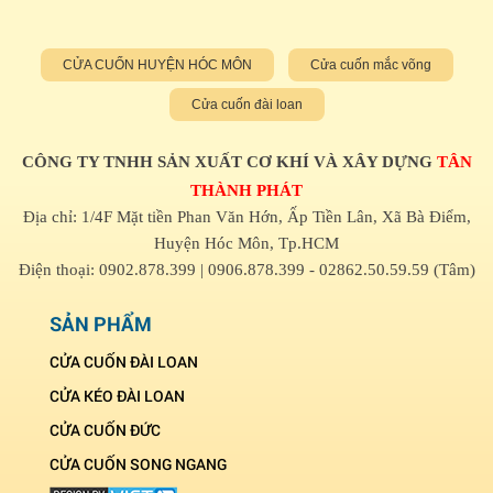
CỬA CUỐN HUYỆN HÓC MÔN
Cửa cuốn mắc võng
Cửa cuốn đài loan
CÔNG TY TNHH SẢN XUẤT CƠ KHÍ VÀ XÂY DỰNG
TÂN
THÀNH PHÁT
Địa chỉ: 1/4F Mặt tiền Phan Văn Hớn, Ấp Tiền Lân, Xã Bà Điểm,
Huyện Hóc Môn, Tp.HCM
Điện thoại: 0902.878.399 | 0906.878.399 - 02862.50.59.59 (Tâm)
SẢN PHẨM
CỬA CUỐN ĐÀI LOAN
CỬA KÉO ĐÀI LOAN
CỬA CUỐN ĐỨC
CỬA CUỐN SONG NGANG