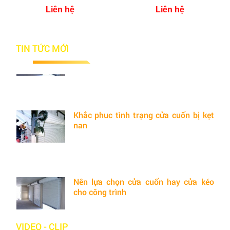
Liên hệ
Liên hệ
Nên lựa chọn cửa cuốn hay cửa kéo
TIN TỨC MỚI
cho công trình
Bạn đang có một căn nhà mới xây xong và cần lắp
đặt hệ thống cửa cho ngôi nhà...
Khắc phuc tình trạng cửa cuốn bị kẹt
nan
Hiện tượng cửa cuốn bị kẹt nan sẽ gây ra nhiều bất
lợi cho việc sử dụng cửa...
Nên lựa chọn cửa cuốn hay cửa kéo
cho công trình
Bạn đang có một căn nhà mới xây xong và cần lắp
đặt hệ thống cửa cho ngôi nhà...
VIDEO - CLIP