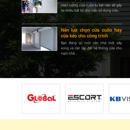
ra nhiều bất lợi cho việc sử dụng cửa...
Nên lựa chọn cửa cuốn hay
cửa kéo cho công trình
Bạn đang có một căn nhà mới xây
xong và cần lắp đặt hệ thống cửa cho
ngôi nhà...
Khắc phuc tình trạng cửa
cuốn bị kẹt nan
Hiện tượng cửa cuốn bị kẹt nan sẽ gây
ra nhiều bất lợi cho việc sử dụng cửa...