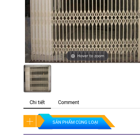
Hover to zoom
Chi tiết
Comment
SẢN PHẨM CÙNG LOẠI