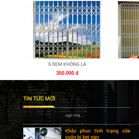
6 DEM KHÔNG LÁ
350.000 đ
Nên lựa chọn cửa cuốn hay
cửa kéo cho công trình
TIN TỨC MỚI
Bạn đang có một căn nhà mới xây
xong và cần lắp đặt hệ thống cửa cho
ngôi nhà...
Khắc phuc tình trạng cửa
cuốn bị kẹt nan
Hiện tượng cửa cuốn bị kẹt nan sẽ gây