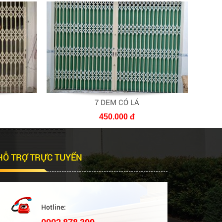
7 DEM CÓ LÁ
450.000 đ
HỖ TRỢ TRỰC TUYẾN
Hotline: