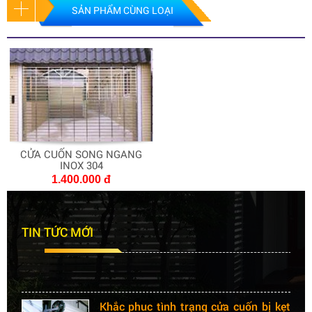
SẢN PHẨM CÙNG LOẠI
CỬA CUỐN SONG NGANG
INOX 304
1.400.000 đ
Nên lựa chọn cửa cuốn hay cửa kéo
cho công trình
TIN TỨC MỚI
Bạn đang có một căn nhà mới xây xong và cần lắp
đặt hệ thống cửa cho ngôi nhà...
Khắc phuc tình trạng cửa cuốn bị kẹt
nan