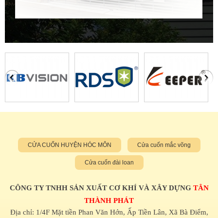
CỬA CUỐN HUYỆN HÓC MÔN
Cửa cuốn mắc võng
Cửa cuốn đài loan
CÔNG TY TNHH SẢN XUẤT CƠ KHÍ VÀ XÂY DỰNG
TÂN
THÀNH PHÁT
Địa chỉ: 1/4F Mặt tiền Phan Văn Hớn, Ấp Tiền Lân, Xã Bà Điểm,