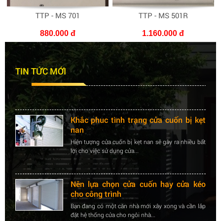
TTP - MS 701
TTP - MS 501R
880.000 đ
1.160.000 đ
Nên lựa chọn cửa cuốn hay cửa kéo
cho công trình
TIN TỨC MỚI
Bạn đang có một căn nhà mới xây xong và cần lắp
đặt hệ thống cửa cho ngôi nhà...
Khắc phuc tình trạng cửa cuốn bị kẹt
nan
Hiện tượng cửa cuốn bị kẹt nan sẽ gây ra nhiều bất
lợi cho việc sử dụng cửa...
Nên lựa chọn cửa cuốn hay cửa kéo
cho công trình
Bạn đang có một căn nhà mới xây xong và cần lắp
đặt hệ thống cửa cho ngôi nhà...