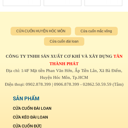
CỬA CUỐN HUYỆN HÓC MÔN
Cửa cuốn mắc võng
Cửa cuốn đài loan
CÔNG TY TNHH SẢN XUẤT CƠ KHÍ VÀ XÂY DỰNG
TÂN
THÀNH PHÁT
Địa chỉ: 1/4F Mặt tiền Phan Văn Hớn, Ấp Tiền Lân, Xã Bà Điểm,
Huyện Hóc Môn, Tp.HCM
Điện thoại: 0902.878.399 | 0906.878.399 - 02862.50.59.59 (Tâm)
SẢN PHẨM
CỬA CUỐN ĐÀI LOAN
CỬA KÉO ĐÀI LOAN
CỬA CUỐN ĐỨC