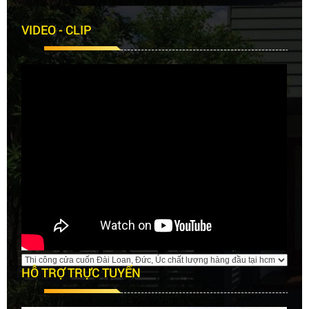
VIDEO - CLIP
Khắc phuc tình trạng cửa cuốn bị kẹt
nan
Hiện tượng cửa cuốn bị kẹt nan sẽ gây ra nhiều bất
lợi cho việc sử dụng cửa...
HỖ TRỢ TRỰC TUYẾN