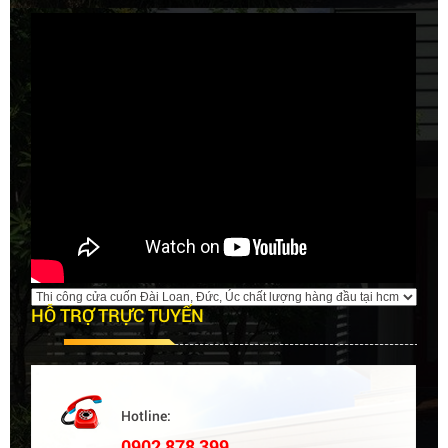
lợi cho việc sử dụng cửa...
HỖ TRỢ TRỰC TUYẾN
Hotline:
0902 878 399