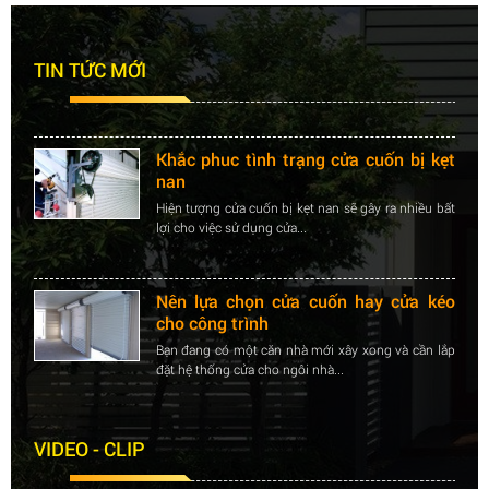
Nên lựa chọn cửa cuốn hay cửa kéo
cho công trình
Bạn đang có một căn nhà mới xây xong và cần lắp
TIN TỨC MỚI
đặt hệ thống cửa cho ngôi nhà...
Khắc phuc tình trạng cửa cuốn bị kẹt
nan
Hiện tượng cửa cuốn bị kẹt nan sẽ gây ra nhiều bất
lợi cho việc sử dụng cửa...
Nên lựa chọn cửa cuốn hay cửa kéo
cho công trình
Bạn đang có một căn nhà mới xây xong và cần lắp
đặt hệ thống cửa cho ngôi nhà...
Khắc phuc tình trạng cửa cuốn bị kẹt
VIDEO - CLIP
nan
Hiện tượng cửa cuốn bị kẹt nan sẽ gây ra nhiều bất