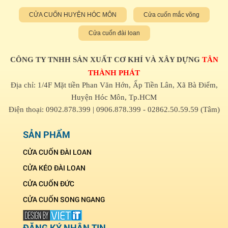
CỬA CUỐN HUYỆN HÓC MÔN
Cửa cuốn mắc võng
Cửa cuốn đài loan
CÔNG TY TNHH SẢN XUẤT CƠ KHÍ VÀ XÂY DỰNG
TÂN
THÀNH PHÁT
Địa chỉ: 1/4F Mặt tiền Phan Văn Hớn, Ấp Tiền Lân, Xã Bà Điểm,
Huyện Hóc Môn, Tp.HCM
Điện thoại: 0902.878.399 | 0906.878.399 - 02862.50.59.59 (Tâm)
SẢN PHẨM
CỬA CUỐN ĐÀI LOAN
CỬA KÉO ĐÀI LOAN
CỬA CUỐN ĐỨC
CỬA CUỐN SONG NGANG
ĐĂNG KÝ NHẬN TIN